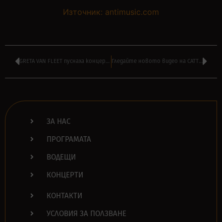
Източник: antimusic.com
GRETA VAN FLEET пуснаха концертно видео на ‘Age Of Machine’
Гледайте новото видео на CATTLE DECAPITATION – ‘Finish Them’
ЗА НАС
ПРОГРАМАТА
ВОДЕЩИ
КОНЦЕРТИ
КОНТАКТИ
УСЛОВИЯ ЗА ПОЛЗВАНЕ