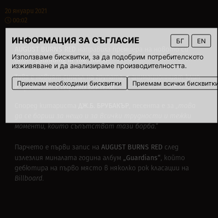
20 януари 2021
00:02
ИНФОРМАЦИЯ ЗА СЪГЛАСИЕ
БГ
EN
AUGUST BURNS RED
направиха премиера на новото си
Използваме бисквитки, за да подобрим потребителското
„Standing In The Storm“
видео
.
изживяване и да анализираме производителността.
Това е новият сингъл на групата, а анимационният клип
Приемам необходими бисквитки
Приемам всички бисквитк
СТЕФАНО БЕРТЕЛИ
е правен от
.
ДЖ.Б. БРУБАКЪР
Според китариста
, песента е за
„това
да се бориш за нещо и за всички трудности и тежки
моменти, които съпътстват тази борба
.“
AUGUST BURNS RED
Парчето е първи запис на
след
„Guardians“
излезлия миналата година албум
, който
дебютира на първо място в няколко рок класации на
Billboard
.