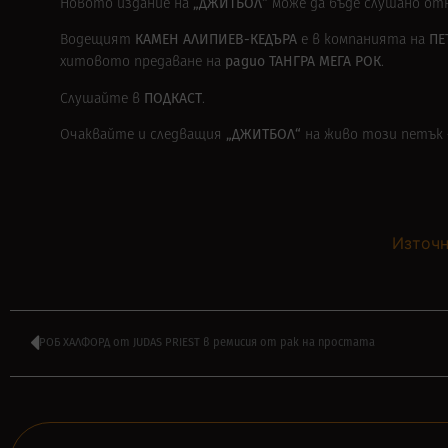
„ДЖИТБОЛ“
Новото издание на
може да бъде слушано от
КАМЕН АЛИПИЕВ-КЕДЪРА
ПЕ
Водещият
е в компанията на
радио ТАНГРА МЕГА РОК
хитовото предаване на
.
ПОДКАСТ
Слушайте в
.
„ДЖИТБОЛ“
Очаквайте и следващия
на живо този петък –
Източн
РОБ ХАЛФОРД от JUDAS PRIEST в ремисия от рак на простата