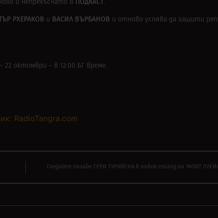
ПОДКАСТ
ново и непрекъснато в
.
ТЪР РХЕРАКОВ
ВАСИЛ ВЪРБАНОВ
и
и отново успява да защити реп
 22 октомври – в 12:00 БГ време.
ик: RadioTangra.com
Гледайте онлайн ГЕРИ ТУРИЙСКА в новия епизод на ‘МОЯТ ПЛЕЙЛ