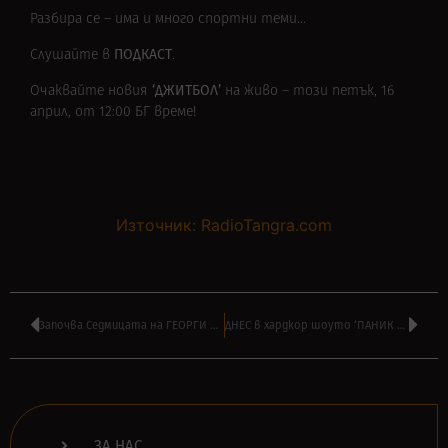
Разбира се – има и много спортни теми…
ПОДКАСТ
Слушайте в
.
‘ДЖИТБОЛ’
Очаквайте новия
на живо – този петък, 16
април, от 12:00 БГ време!
Източник: RadioTangra.com
Започва Седмицата на ГЕОРГИ МИНЧЕВ по радио ТАНГРА МЕГА РОК
ДНЕС в хардкор шоуто ‘ПАНИК АТАК’ на АЛЕКСАНДЪР БОЯДЖИЕВ от 16:00
ЗА НАС