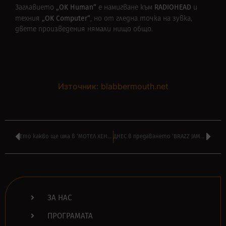
„
OK Human“
RADIOHEAD
Заглавието
e намигване към
и
„OK Computer“
техния
, но от гледна точка на зувка,
двете произведения нямали нищо общо.
Източник: blabbermouth.net
Ето какво ще има в ‘МОТЕЛ ХЕНТАЙ’ на НАСО РУСКОВ от 16:00
ДНЕС в предаването ‘BRAZZ JAMBOREE’ на ВИЛИ СТОЯНОВ от 14:00
ЗА НАС
ПРОГРАМАТА