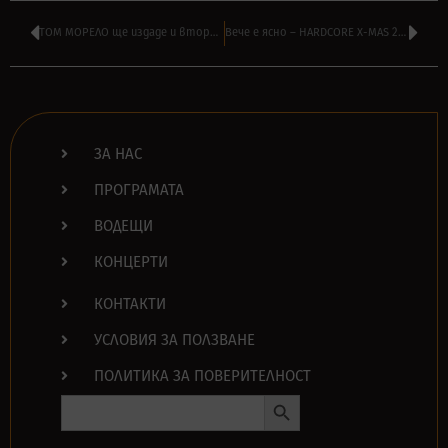
ТОМ МОРЕЛО ще издаде и втори солов албум тази година – чуйте 3 песни
Вече е ясно – HARDCORE X-MAS 2021 ще бъде на 18 декември в София
ЗА НАС
ПРОГРАМАТА
ВОДЕЩИ
КОНЦЕРТИ
КОНТАКТИ
УСЛОВИЯ ЗА ПОЛЗВАНЕ
ПОЛИТИКА ЗА ПОВЕРИТЕЛНОСТ
Search Button
Search
for: