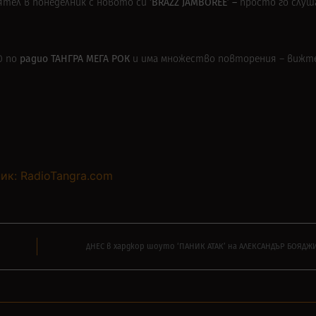
‘BRAZZ JAMBOREE’ –
ятел в понеделник
с новото си
просто го
слуш
радио
ТАНГРА МЕГА РОК
0 по
и има множество повторения – вижт
ик: RadioTangra.com
ДНЕС в хардкор шоуто ‘ПАНИК АТАК’ на АЛЕКСАНДЪР БОЯДЖИ