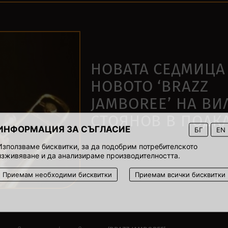
НОВАТА СЕДМИЦА
НОВОТО ‘BRAZZ
JAMBOREE’ НА ВИ
СТОЯНОВ В ПОДК
ИНФОРМАЦИЯ ЗА СЪГЛАСИЕ
БГ
EN
8 ноември 2021
Използваме бисквитки, за да подобрим потребителското
00:06
изживяване и да анализираме производителността.
Приемам необходими бисквитки
Приемам всички бисквитки