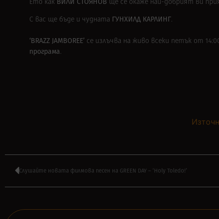
ВИЛИ СТОЯНОВ
Ето как
ще се окаже най-добрият ви при
ГУНХИЛД КАРЛИНГ
С вас ще бъде и чудната
.
‘BRAZZ JAMBOREE’
се излъчва на живо всеки петък от 14:0
програма
.
Източн
Слушайте новата филмова песен на GREEN DAY – ‘Holy Toledo!’