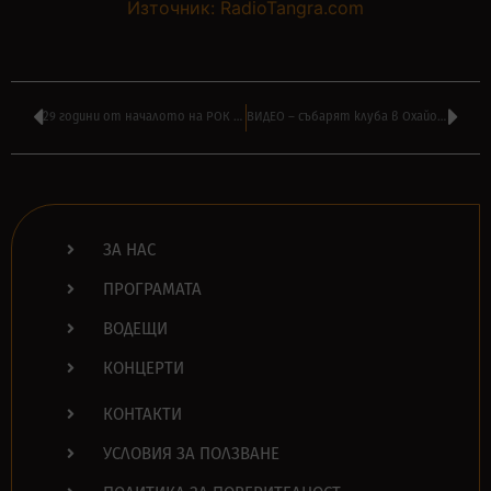
Източник: RadioTangra.com
29 години от началото на РОК РАДИО ТАНГРА – слушайте СПЕЦИАЛНА ПРОГРАМА
ВИДЕО – събарят клуба в Охайо – място на убийството на ДАЙМБЕГ през 2004
ЗА НАС
ПРОГРАМАТА
ВОДЕЩИ
КОНЦЕРТИ
КОНТАКТИ
УСЛОВИЯ ЗА ПОЛЗВАНЕ