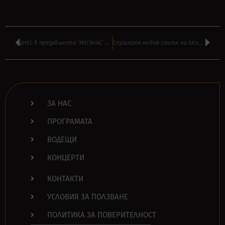
ДНЕС в предаването ‘МЕГАЧАС’ на АНДРЕЙ ВЛАДОВ от Лондон в 16:00
Слушайте новия сингъл на SKUNK ANANSIE – ‘Piggy’
ЗА НАС
ПРОГРАМАТА
ВОДЕЩИ
КОНЦЕРТИ
КОНТАКТИ
УСЛОВИЯ ЗА ПОЛЗВАНЕ
ПОЛИТИКА ЗА ПОВЕРИТЕЛНОСТ
Search Button