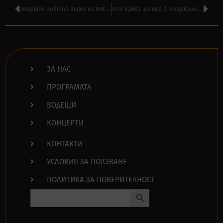
Гледайте новото видео на HATEBREED – ‘Instinctive (Slaughterlust)’
Ето какво ще има в предаването ‘МОТЕЛ ХЕНТАЙ’ на НАСО РУСКОВ
ЗА НАС
ПРОГРАМАТА
ВОДЕЩИ
КОНЦЕРТИ
КОНТАКТИ
УСЛОВИЯ ЗА ПОЛЗВАНЕ
ПОЛИТИКА ЗА ПОВЕРИТЕЛНОСТ
Search Button
Search
for: