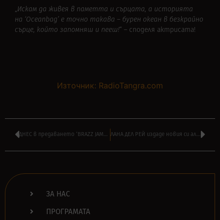
„
И
скам да живея в паметта и сърцата, а историята
на
‘Оceanbag’
e точно такава – бурен океан в безкрайно
сърце, който запомняш и пееш!
“ – споделя актрисата!
Източник: RadioTangra.com
ДНЕС в предаването ‘BRAZZ JAMBOREE’ на ВИЛИ СТОЯНОВ от 14:00
ЛАНА ДЕЛ РЕЙ издаде новия си албум ‘Chemtrails Over the Country Club’
ЗА НАС
ПРОГРАМАТА