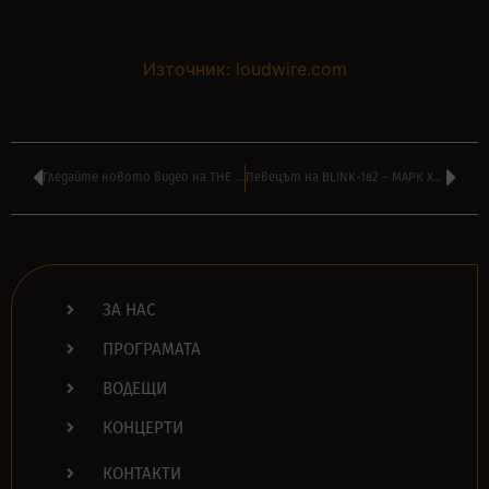
Източник: loudwire.com
Гледайте новото видео на THE DEVIL WEARS PRADA – ‘Sacrifice’
Певецът на BLINK-182 – МАРК ХОПЪС се излекува от рак
ЗА НАС
ПРОГРАМАТА
ВОДЕЩИ
КОНЦЕРТИ
КОНТАКТИ