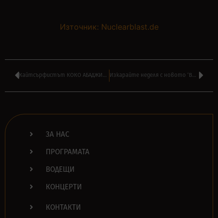
Източник: Nuclearblast.de
Кайтсърфистът КОКО АБАДЖИЕВ днес в ‘МОЯТ ПЛЕЙЛИСТ’ от 22:00 по БНТ 1
Изкарайте неделя с новото ‘BRAZZ JAMBOREE’ на ВИЛИ СТОЯНОВ в ПОДКАСТ
ЗА НАС
ПРОГРАМАТА
ВОДЕЩИ
КОНЦЕРТИ
КОНТАКТИ