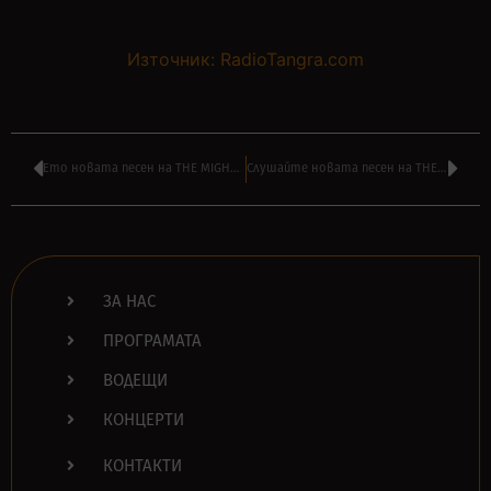
Източник: RadioTangra.com
Ето новата песен на THE MIGHTY MIGHTY BOSSTONES – албумът идва на 7 май
Слушайте новата песен на THE STREETS – ‘Who’s Got The Bag (21st June)’
ЗА НАС
ПРОГРАМАТА
ВОДЕЩИ
КОНЦЕРТИ
КОНТАКТИ