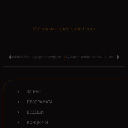
Източник: loudersound.com
ANDREW W.K. издаде триумфален нов сингъл ‘Everybody Sins’
Слушайте новия сингъл на TURNSTILE – ‘Alien Love Call’
ЗА НАС
ПРОГРАМАТА
ВОДЕЩИ
КОНЦЕРТИ