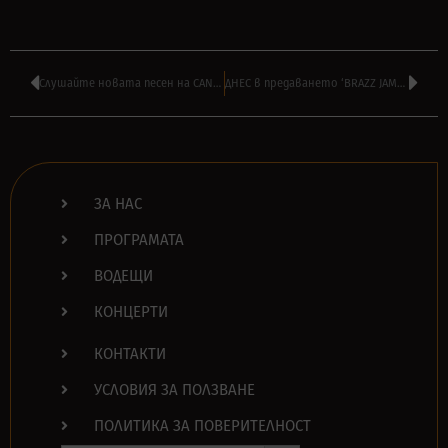
Слушайте новата песен на CANNIBAL CORPSE – ‘Murderous Rampage’
ДНЕС в предаването ‘BRAZZ JAMBOREE’ на ВИЛИ СТОЯНОВ от 14:00
ЗА НАС
ПРОГРАМАТА
ВОДЕЩИ
КОНЦЕРТИ
КОНТАКТИ
УСЛОВИЯ ЗА ПОЛЗВАНЕ
ПОЛИТИКА ЗА ПОВЕРИТЕЛНОСТ
Search Button