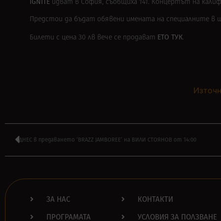
IGNITE
идват в София, съобщиха
141
. Концертът на калифо
Предстои да бъдат обявени имената на специалните в 
ЕТО ТУК
Билети с цена 30 лв вече се продават
.
Източн
ДНЕС в предаването ‘BRAZZ JAMBOREE’ на ВИЛИ СТОЯНОВ от 14:00
ЗА НАС
КОНТАКТИ
ПРОГРАМАТА
УСЛОВИЯ ЗА ПОЛЗВАНЕ