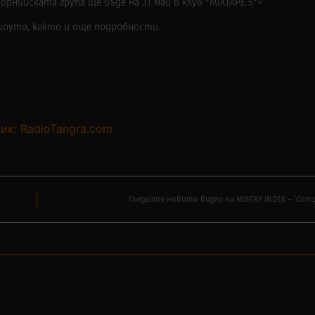
рнийската група ще бъде на 31 май в клуб *MIXTAPE 5*=
шоуто, както и още подробности.
ик: RadioTangra.com
Гледайте новото видео на MISERY INDEX – ‘Compl