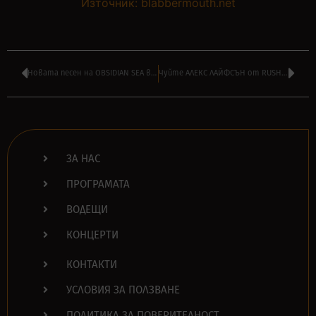
Източник: blabbermouth.net
Новата песен на OBSIDIAN SEA влиза във ВАШАТА РОК класация
Чуйте АЛЕКС ЛАЙФСЪН от RUSH с нова му група ENVY OF NONE
ЗА НАС
ПРОГРАМАТА
ВОДЕЩИ
КОНЦЕРТИ
КОНТАКТИ
УСЛОВИЯ ЗА ПОЛЗВАНЕ
ПОЛИТИКА ЗА ПОВЕРИТЕЛНОСТ