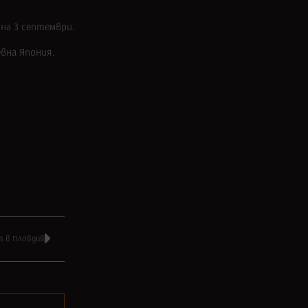
 на 3 септември.
евна Япония.
ят в Пловдив