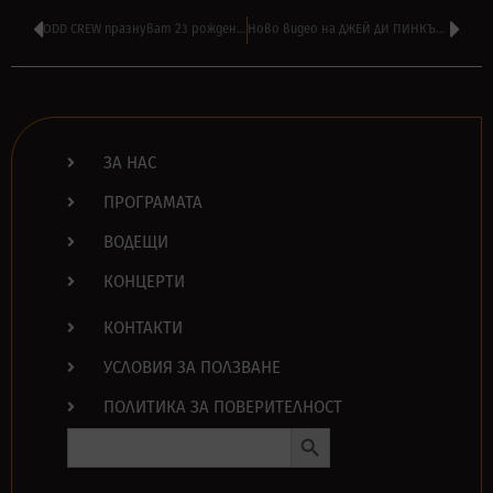
ODD CREW празнуват 23 рожден ден – слушайте дълго интервю в 16:00
Ново видео на ДЖEЙ ДИ ПИНКЪС от BUTTHOLE SURFERS и MELVINS
ЗА НАС
ПРОГРАМАТА
ВОДЕЩИ
КОНЦЕРТИ
КОНТАКТИ
УСЛОВИЯ ЗА ПОЛЗВАНЕ
ПОЛИТИКА ЗА ПОВЕРИТЕЛНОСТ
Search Button
Search
for: