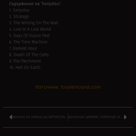
Съдържание на ‘Senjutsu’:
1. Senjutsu
2. Stratego
3. The Writing On The Wall
4. Lost In A Lost World
5. Days Of Future Past
6. The Time Machine
7. Darkest Hour
8. Death Of The Celts
9. The Parchment
10. Hell On Earth
Източник: loudersound.com
Виното на певеца на SATYRICON официално е най-продаваното в Норвегия
Басистът ДЖЕЙМС ЛОМЕНЦО се завръща в MEGADETH на мястото на ЕЛЕФСЪН