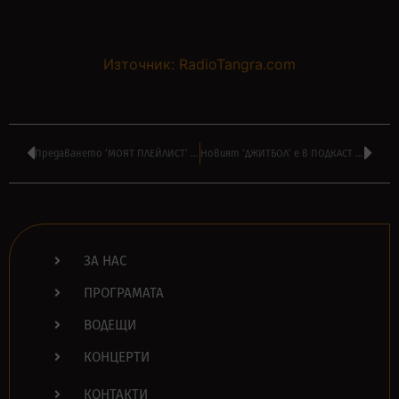
Източник: RadioTangra.com
Предаването ‘МОЯТ ПЛЕЙЛИСТ’ ще продължи и през 2022 по БНТ1
Новият ‘ДЖИТБОЛ’ e в ПОДКАСТ с ВИНЧЕНЦО и ТУРИЙСКА и БОЯДЖИЕВ
ЗА НАС
ПРОГРАМАТА
ВОДЕЩИ
КОНЦЕРТИ
КОНТАКТИ