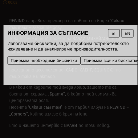
00:03
REWIND
‘Сякаш
направиха премиера на новото си видео
съм там’
– гледайте долу.
ИНФОРМАЦИЯ ЗА СЪГЛАСИЕ
БГ
EN
ВЛАДИ
МИХАЙЛОВ
Това е „семейният“ проект на
, в който
Използваме бисквитки, за да подобрим потребителското
МИША
той работи със съпругата си
и няколко техни
изживяване и да анализираме производителността.
приятели.
Приемам необходими бисквитки
Приемам всички бисквитк
ВЛАДИ
е един от най-популярните гласове в България в
САФО
СЛЕНГ
EQUINOX
последното десетилетие (
,
,
), но
също така е и актьор.
В някои от кадрите той гледа лошо, защото те са
„Братя“
взети от сериала
, в който той изпълнява
централната роля.
‘Сякаш съм там’
REWIND
Песента
е от първия албум на
–
„Corners“
, който излезе в края на юни.
ВЛАДИ
Ето и
нашето интервю
с
по този повод.