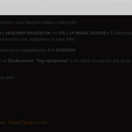
БНТ
ВЛАДИМИР
и през новата 2021, а новият Главен герой се оказа
техните силно въздействащи текстове…
Я
ЛЮБОМИР МАЛКОВСКИ
ЕРА
ЕР МАЛЪК
ПОПЧЕВ
и
от
и
,
е в
светата
ългарския
рок, надигнала се през 1986.
FACEBOOK
раница на предаването във
.
‘Възвишение’
‘Под прикритие’
р на
,
и на новия български рок филм
по БНТ1.
ик: RadioTangra.com