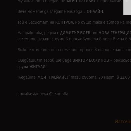
‘МОЯТ ПЛЕЙЛИСТ’
Музикалното предаване
продължава по
ОНЛАЙН
Вече можете да гледате епизода и
.
КОНТРОЛ
Той е басистът на
,
но също така е автор на 
ДИМИТЪР ВОЕВ
НОВА ГЕНЕРАЦИ
На практика, редом с
от
големите играчи с думи в прословутата втора вълна в
б
Вижте моменти от снимачния процес в официалната ст
ВИКТОР БОЖИНОВ
Следващият герой ще бъде
– режисьо
група ЖИГУЛИ’
.
‘МОЯТ ПЛЕЙЛИСТ’
Гледайте
тази събота, 20 март, в 22:00 
снимка: Даниела Филипова
Източн