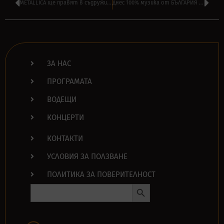
METALLICA ще правят в съдружие с ‘BURTON’ сноубордове и чанти
Днес 100% музика от БЪЛГАРИЯ в нашата РОК програма по РАДИОТО
ЗА НАС
ПРОГРАМАТА
ВОДЕЩИ
КОНЦЕРТИ
КОНТАКТИ
УСЛОВИЯ ЗА ПОЛЗВАНЕ
ПОЛИТИКА ЗА ПОВЕРИТЕЛНОСТ
Search Button
Search
for: