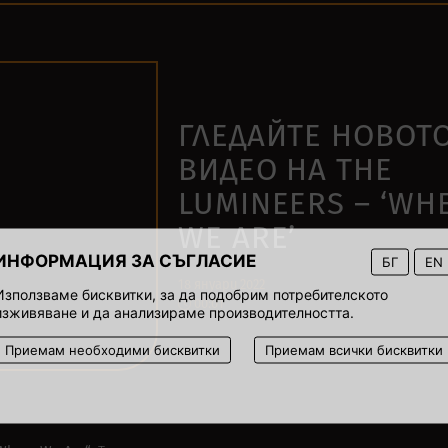
ГЛЕДАЙТЕ НОВОТ
ВИДЕО НА THE
LUMINEERS – ‘WH
WE ARE’
ИНФОРМАЦИЯ ЗА СЪГЛАСИЕ
БГ
EN
18 януари 2022
Използваме бисквитки, за да подобрим потребителското
00:01
изживяване и да анализираме производителността.
Приемам необходими бисквитки
Приемам всички бисквитки