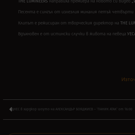
THE LUMINEERS
„
направиха премиера на новото си видео
Песента е сингъл от излезлия миналия петък четвърти 
THE LU
Клипът е режисиран от творческия директор на
УЕС
Вдъхновен е от истински случки в живота на певеца
Източ
ДНЕС в хардкор шоуто на АЛЕКСАНДЪР БОЯДЖИЕВ – ‘ПАНИК АТАК’ от 16:00