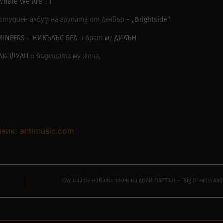
Where We Are“
. T
„Brightside“
студиен албум на групата от Денвър –
.
MINEERS – НИКЪЛЪС БЕЛ
ДИЛЪН
и брат му
.
ЛИ ШУЛЦ
и бъдещата му жена.
ник: antimusic.com
Слушайте новата песен на ДОЛИ ПАРТЪН – ‘Big Dreams And 