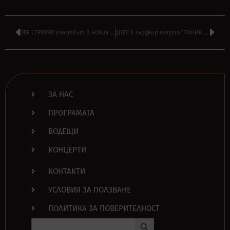
DEF LEPPARD участват в новия филм ‘The Bank of Dave’ на Netflix
ДНЕС в хардкор шоуто ‘ПАНИК АТАК’ на АЛЕКСАНДЪР БОЯДЖИЕВ от 16:00
ЗА НАС
ПРОГРАМАТА
ВОДЕЩИ
КОНЦЕРТИ
КОНТАКТИ
УСЛОВИЯ ЗА ПОЛЗВАНЕ
ПОЛИТИКА ЗА ПОВЕРИТЕЛНОСТ
Search Button
Search