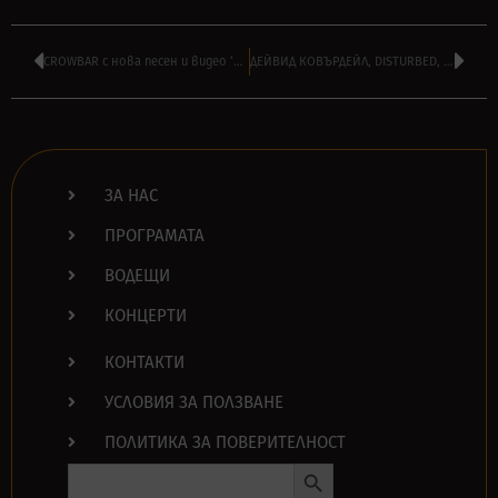
CROWBAR с нова песен и видео ‘Bleeding From Every Hole’ – гледайте тук
ДЕЙВИД КОВЪРДЕЙЛ, DISTURBED, MACHINE HEAD в подкрепа на УКРАЙНА
ЗА НАС
ПРОГРАМАТА
ВОДЕЩИ
КОНЦЕРТИ
КОНТАКТИ
УСЛОВИЯ ЗА ПОЛЗВАНЕ
ПОЛИТИКА ЗА ПОВЕРИТЕЛНОСТ
Search Button
Search
for: