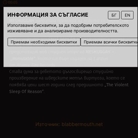
00:05
ИНФОРМАЦИЯ ЗА СЪГЛАСИЕ
БГ
EN
MESHUGGAH
„The
направиха премиера на новото си видео
Използваме бисквитки, за да подобрим потребителското
Abysmal Eye“ –
гледайте долу.
изживяване и да анализираме производителността.
СКОТ ХАНСЕН
Режисираният от
клип се появява точно
Приемам необходими бисквитки
Приемам всички бисквитк
месец, след като излезе песента, като първи сингъл от
MESHUGGAH –
предстоящия нов студиен албум на
„Immutable“
, който
ще бъде издаден на 1 април
от
Atomic Fire Records
.
Става дума за деветото дългосвирещо студийно
произведение на шведските метъл виртуози, което се
„The Violent
появява цели шест години след предишното
Sleep Of Reason“
.
Източник: blabbermouth.net