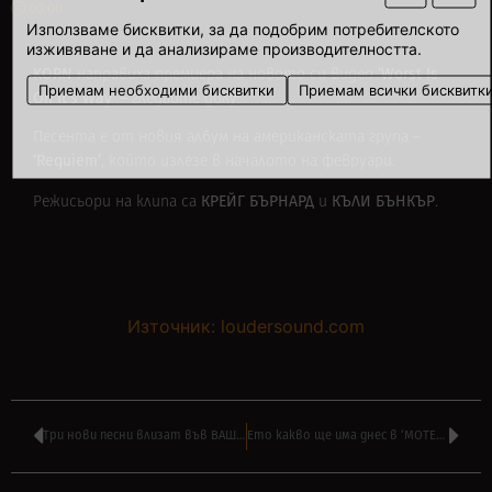
00:00
Използваме бисквитки, за да подобрим потребителското
изживяване и да анализираме производителността.
KORN
‘
Worst Is
направиха премиера на новото си видео
Приемам необходими бисквитки
Приемам всички бисквитк
On It’s Way’ –
гледайте долу.
Песента е от новия албум на американската група –
‘
Requiem’
, който излезе в началото на февруари.
КРЕЙГ БЪРНАРД
КЪЛИ БЪНКЪР
Режисьори на клипа са
и
.
Източник: loudersound.com
Три нови песни влизат във ВАШАТА РОК класация – гласувайте ТУК
Ето какво ще има днес в ‘МОТЕЛ ХЕНТАЙ’ на НАСО РУСКОВ в 16:00