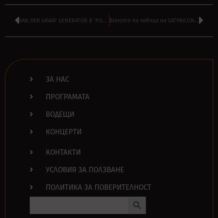
VAN DER GRAAF GENERATOR в ‘РОКЕНДРОЛ’ на МОНИ ПАНЧЕВ днес от 16:00
Виното на певеца на SATYRICON официално е най-продаваното в Норвегия
ЗА НАС
ПРОГРАМАТА
ВОДЕЩИ
КОНЦЕРТИ
КОНТАКТИ
УСЛОВИЯ ЗА ПОЛЗВАНЕ
ПОЛИТИКА ЗА ПОВЕРИТЕЛНОСТ
Search Button
Search
for: