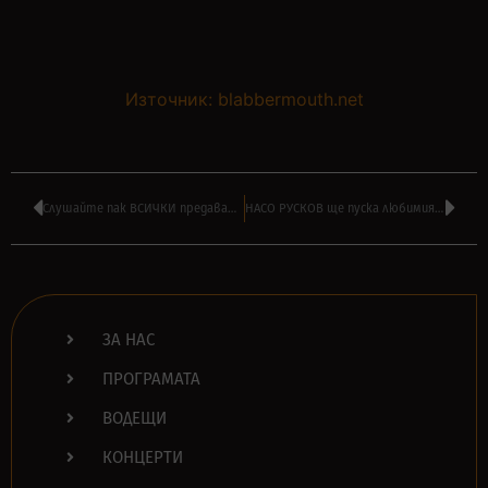
Източник: blabbermouth.net
Слушайте пак ВСИЧКИ предавания от изминалата седмица в ПОДКАСТ
НАСО РУСКОВ ще пуска любимия си ПЪНК в шоуто на АЛ. БОЯДЖИЕВ
ЗА НАС
ПРОГРАМАТА
ВОДЕЩИ
КОНЦЕРТИ