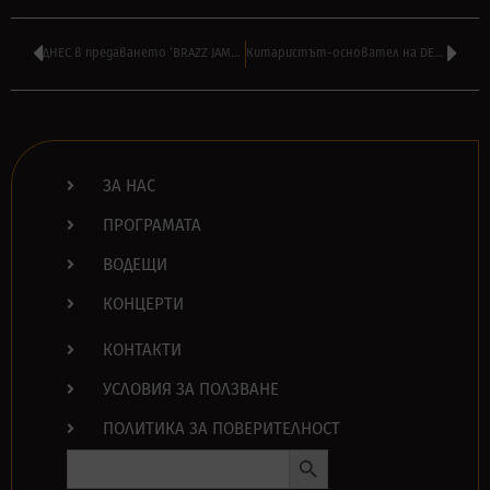
ДНЕС в предаването ‘BRAZZ JAMBOREE’ на ВИЛИ СТОЯНОВ от 14:00
Китаристът-основател на DESTRUCTION – МАЙК ЗИФРИНГЕР напусна групата
ЗА НАС
ПРОГРАМАТА
ВОДЕЩИ
КОНЦЕРТИ
КОНТАКТИ
УСЛОВИЯ ЗА ПОЛЗВАНЕ
ПОЛИТИКА ЗА ПОВЕРИТЕЛНОСТ
Search Button
Search
for: