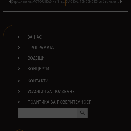
Версията на MOTÖRHEAD на ‘Heroes’ на БОУИ с над 50 милиона гледания
SUICIDAL TENDENCIES си върнаха ‘Instagram’ – спрян заради името им
ЗА НАС
ПРОГРАМАТА
ВОДЕЩИ
КОНЦЕРТИ
КОНТАКТИ
УСЛОВИЯ ЗА ПОЛЗВАНЕ
ПОЛИТИКА ЗА ПОВЕРИТЕЛНОСТ
Search Button
Search
for: