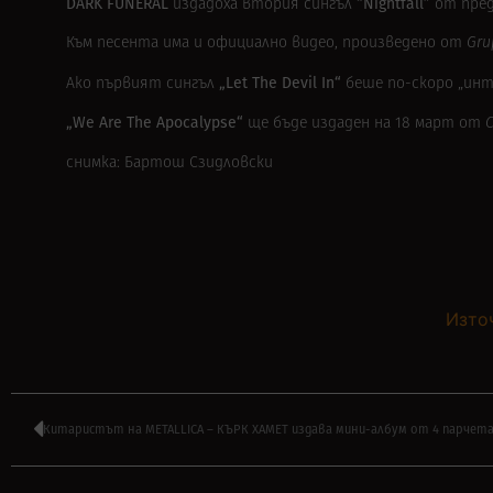
DARK FUNERAL
“Nightfall”
издадоха втория сингъл
от пре
Към песента има и официално видео, произведено от
Gru
„Let The Devil In“
Ако първият сингъл
беше по-скоро „инт
„We Are The Apocalypse“
ще бъде издаден на 18 март от
C
снимка: Бартош Сзидловски
Изто
Китаристът на METALLICA – КЪРК ХАМЕТ издава мини-албум от 4 парчет