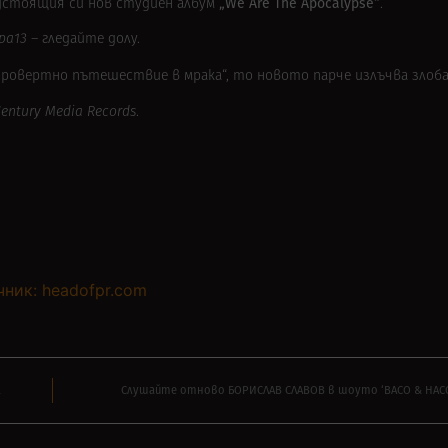
„We Are The Apocalypse“
дстоящия си нов студиен
албум
.
pa13 –
гледайте долу.
ровертно пътешествие в мрака“, то новото парче излъчва злоба
entury Media Records
.
чник: headofpr.com
а
Слушайте отново БОРИСЛАВ СЛАВОВ в шоуто ‘ВАСО & НАСО