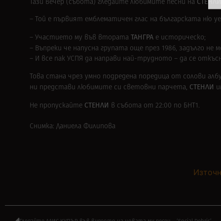
СТЕНЛ
Тази вечер (събота) гледайте любимите песни на
– Той е първият емблематичен глас на българската ню у
ТАНГРА
– Участието му във втората
е историческо;
– Въпреки че напусна групата още през 1986, задълго не
– И все пак УСПЯ да направи най-трудното – да се откъс
Това стана чрез умно подредена поредица от солови алб
СТЕНЛИ
ни представи любимите си световни парчета,
и
СТЕНЛИ
Не пропускайте
в събота от 22:00 по БНТ1.
Снимка: Даниела Филипова
Източн