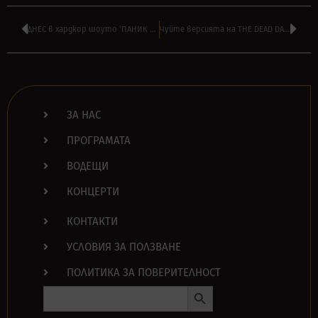
ДНЕС в хардкор шоуто ‘ПАНИК АТАК’ на АЛЕКСАНДЪР БОЯДЖИЕВ от 16:00
Чуйте версията на THE DEAD DAISIES на ‘Burn’ на DEEP PURPLE
ЗА НАС
ПРОГРАМАТА
ВОДЕЩИ
КОНЦЕРТИ
КОНТАКТИ
УСЛОВИЯ ЗА ПОЛЗВАНЕ
ПОЛИТИКА ЗА ПОВЕРИТЕЛНОСТ
Search Button
Search
for: