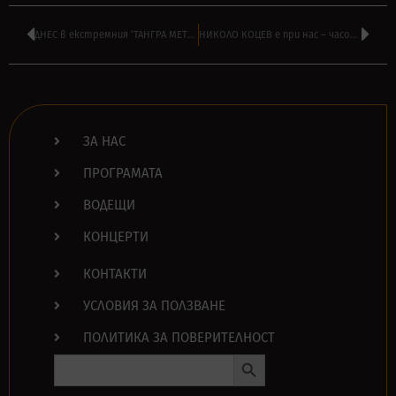
ДНЕС в екстремния ‘ТАНГРА МЕТЪЛ ШОК’ на ВАСИЛ ВЪРБАНОВ от 14:00
НИКОЛО КОЦЕВ е при нас – часове преди излизането на новия албум на KIKIMORA
ЗА НАС
ПРОГРАМАТА
ВОДЕЩИ
КОНЦЕРТИ
КОНТАКТИ
УСЛОВИЯ ЗА ПОЛЗВАНЕ
ПОЛИТИКА ЗА ПОВЕРИТЕЛНОСТ
Search Button
Search
for: