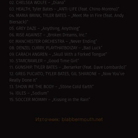
02. CHELSEA WOLFE – „Diana“
03. HEALTH, Tyler Bates – „ANTI-LIFE (feat. Chino Moreno)“
04. MARIA BRINK, TYLER BATES – „Meet Me In Fire (feat. Andy
Biersack)“
05. GREY DAZE – „Anything, Anything“
06. RISE AGAINST – „Broken Dreams, Inc.“
07. MANCHESTER ORCHESTRA – „Never Ending“
08. DENZEL CURRY, PLAYTHATBOIZAY – „Bad Luck“
09. CARACH ANGREN – „Skull With a Forked Tongue“
10. STARCRAWLER – „Good Time Girl“
11. GUNSHIP, TYLER BATES – „Berserker (feat. Dave Lombardo)“
12. GREG PUCIATO, TYLER BATES, GIL SHARONE – „Now You’ve
Really Done It“
13. SHOW ME THE BODY – „Stone Cold Earth“
14. IDLES – „Sodium“
15. SOCCER MOMMY – „Kissing in the Rain“
Източник: blabbermouth.net