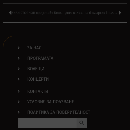
ВИЛИ СТОЯНОВ представя втори албум на фънк бандата си T.E.F.T.
Днес излиза на български книгата за историята на FAITH NO MORE
ЗА НАС
ПРОГРАМАТА
ВОДЕЩИ
КОНЦЕРТИ
КОНТАКТИ
УСЛОВИЯ ЗА ПОЛЗВАНЕ
ПОЛИТИКА ЗА ПОВЕРИТЕЛНОСТ
Search Button
Search
for: