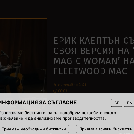
ЕРИК КЛЕПТЪН С
СВОЯ ВЕРСИЯ НА 
MAGIC WOMAN’ Н
FLEETWOOD MAC
26 октомври 2021
00:03
ИНФОРМАЦИЯ ЗА СЪГЛАСИЕ
БГ
EN
Използваме бисквитки, за да подобрим потребителското
изживяване и да анализираме производителността.
Приемам необходими бисквитки
Приемам всички бисквитки