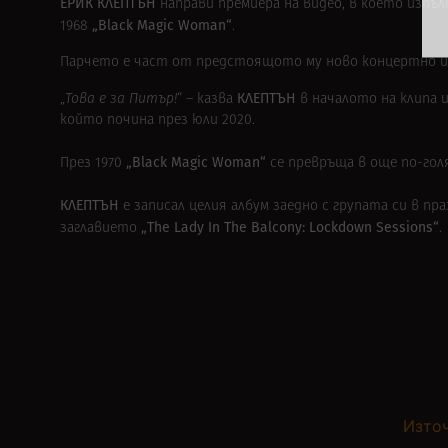
ЕРИК КЛЕПТЪН
направи премиера на видео, в което изпъл
„Black Magic Woman“
1968
.
Парчето е част от предстоящото му ново концертно 
КЛЕПТЪН
„
Това е за Питър!
“ – казва
в началото на клипа 
който почина през юли 2020.
„Black Magic Woman“
През 1970
се превръща в още по-гол
КЛЕПТЪН
е записал целия албум заедно с групата си в п
„The Lady In The Balcony: Lockdown Sessions“
заглавието
.
Източ