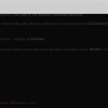
FLEETW
нява със своята група кавър на забележителната песен на
„The Lady In The Balcony: Lockdown Sessions“
издание
.
FLEETWOOD 
и така посвещава своята нова версия на основателя
SANTANA
ям хит с кавъра на
.
МЕЛИЯ
разна зала, като единственият зрител е неговата жена,
и о
ник: antimusic.com