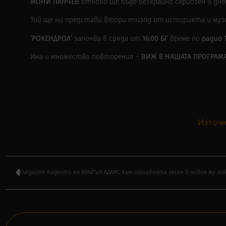
МОНИ ПАНЧЕВ
отново ще бъде безкрайно сериозен в дн
Той ще ни представи втори епизод от историята и му
‘РОКЕНДРОЛ’
16:00 БГ
радио 
започва в сряда от
време по
ВИЖ в
НАШАТА ПРОГРАМ
Има и множество повторения –
Източн
Гледайте видеото на БРАЙЪН АДАМС към заглавната песен в новия му ал