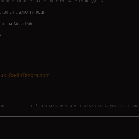
‘РОКЕНДРОЛ’
ешното издание на своето предаване
.
ДЖОНИ КЕШ
зиката на
!
Тангра Мега Рок.
А
.
ик: RadioTangra.com
бум
Певецът на SMASH MOUTH – СТИЙВ ХАРУЕЛ напуска след траги