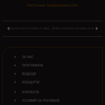
Източник: loudersound.com
Магията БУТСИ КОЛИНС в ‘BRAZZ JAMBOREE’ на ВИЛИ СТОЯНОВ от 14:00
Вижте точната програма на WRONG FEST в десетото му издание
ЗА НАС
ПРОГРАМАТА
ВОДЕЩИ
КОНЦЕРТИ
КОНТАКТИ
УСЛОВИЯ ЗА ПОЛЗВАНЕ