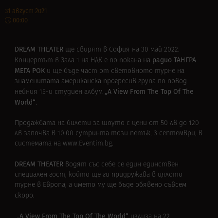
31 август 2021
00:00
DREAM THEATER
ще свирят в София на 30 май 2022.
радио ТАНГРА
Концертът в Зала 1 на НДК е по покана на
МЕГА РОК
и ще бъде част от световното турне на
знаменитата американска прогресив група по повод
„A View From The Top Of The
нейния 15-и студиен албум
World“
.
Продажбата на билети за шоуто с цени от 50 лв до 120
лв започва в 10:00 сутринта този петък, 3 септември, в
системата на www.Eventim.bg.
DREAM THEATER
водят със себе се един единствен
специален гост, който ще ги придружава в цялото
турне в Европа, а името му ще бъде обявено съвсем
скоро.
„A View From The Top Of The World“
излиза на 22