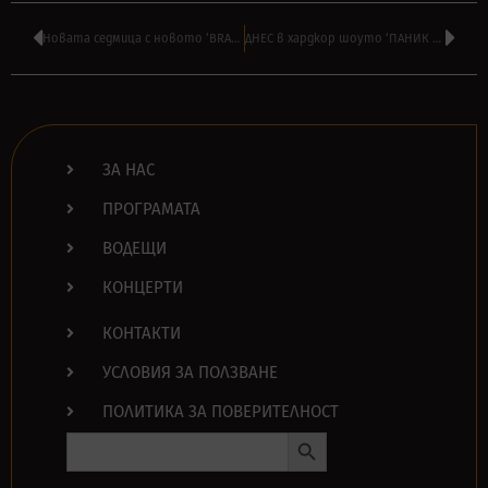
Новата седмица с новото ‘BRAZZ JAMBOREE’ на ВИЛИ СТОЯНОВ в подкаст
ДНЕС в хардкор шоуто ‘ПАНИК АТАК’ на АЛЕКСАНДЪР БОЯДЖИЕВ от 16:00
ЗА НАС
ПРОГРАМАТА
ВОДЕЩИ
КОНЦЕРТИ
КОНТАКТИ
УСЛОВИЯ ЗА ПОЛЗВАНЕ
ПОЛИТИКА ЗА ПОВЕРИТЕЛНОСТ
Search Button
Search
for: