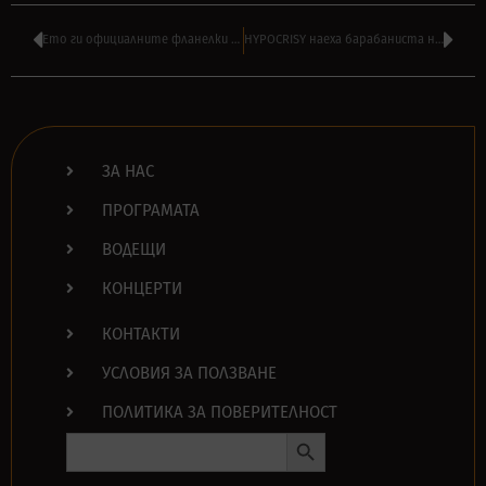
Ето ги официалните фланелки за 16 години радио ТАНГРА МЕГА РОК
HYPOCRISY наеха барабаниста на THE CROWN – ХЕНРИК АКСЕЛСОН
ЗА НАС
ПРОГРАМАТА
ВОДЕЩИ
КОНЦЕРТИ
КОНТАКТИ
УСЛОВИЯ ЗА ПОЛЗВАНЕ
ПОЛИТИКА ЗА ПОВЕРИТЕЛНОСТ
Search Button
Search
for: