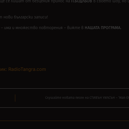
П.БОДЛЬОВ
ще се лишат от безцения принос на
в своето шоу, но 
т нови български записи!
НАШАТА ПРОГРАМА.
е – има и множество повторения – вижте в
ик: RadioTangra.com
Слушайте новата песен на СТИВЪН УИЛСЪН – ‘Man Of 