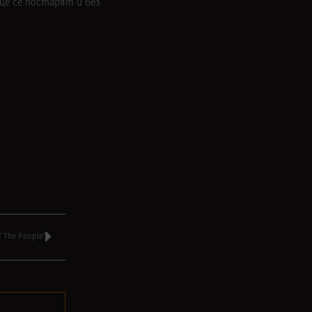
ще се постарят и без
The People’