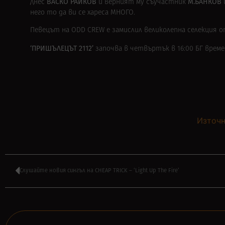
ВАСКО РАЙКОВ
М.
БАНКОВ
Днес
и
верният му
съучастник
него то да ви се хареса МНОГО.
Певецът на ODD CREW е замислил великолепна селекция о
‘ПРИШЪЛЕЦЪТ 2112’
започва в четвъртък в 16:00 БГ врем
Източн
Слушайте новия сингъл на CHEAP TRICK – ‘Light Up The Fire’