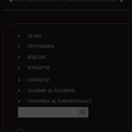
MYRKUR представи новата си песен ‘Rivers Blessed (DEMO)’ – слушайте тук
Гледайте новото видео на ARCH ENEMY – ‘Deceiver, Deceiver’ – днес в 19:00
ЗА НАС
ПРОГРАМАТА
ВОДЕЩИ
КОНЦЕРТИ
КОНТАКТИ
УСЛОВИЯ ЗА ПОЛЗВАНЕ
ПОЛИТИКА ЗА ПОВЕРИТЕЛНОСТ
Search Button
Search
for: