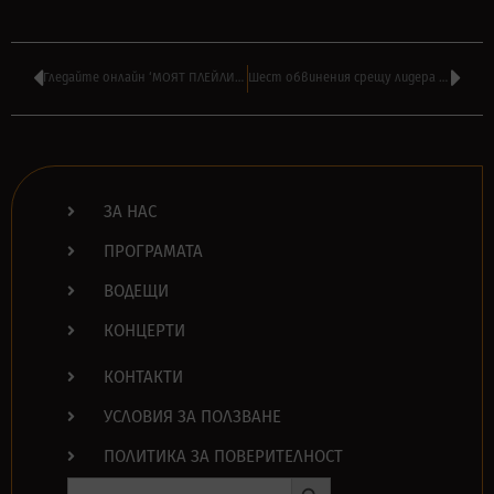
Гледайте онлайн ‘МОЯТ ПЛЕЙЛИСТ’ с оперната певица МИЛА МИХОВА
Шест обвинения срещу лидера на ICED EARTH за нахлуване в Капитолия
ЗА НАС
ПРОГРАМАТА
ВОДЕЩИ
КОНЦЕРТИ
КОНТАКТИ
УСЛОВИЯ ЗА ПОЛЗВАНЕ
ПОЛИТИКА ЗА ПОВЕРИТЕЛНОСТ
Search Button
Search