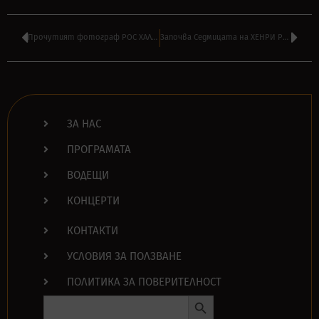
Прочутият фотограф РОС ХАЛФИН издава албум на ЕДИ ВАН ХАЛЕН
Започва Седмицата на ХЕНРИ РОЛИНС по радио ТАНГРА МЕГА РОК
ЗА НАС
ПРОГРАМАТА
ВОДЕЩИ
КОНЦЕРТИ
КОНТАКТИ
УСЛОВИЯ ЗА ПОЛЗВАНЕ
ПОЛИТИКА ЗА ПОВЕРИТЕЛНОСТ
Search Button
Search
for: