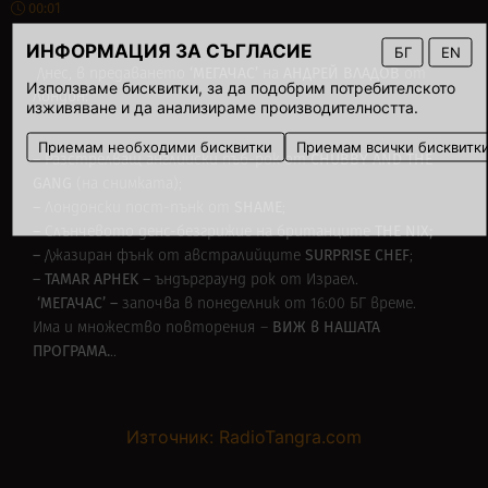
00:01
ИНФОРМАЦИЯ ЗА СЪГЛАСИЕ
БГ
EN
‘МEГАЧАС’
АНДРЕЙ ВЛАДОВ
Днес, в предаването
на
от
Използваме бисквитки, за да подобрим потребителското
Лондон:
изживяване и да анализираме производителността.
Приемам необходими бисквитки
Приемам всички бисквитк
–
CHUBBY AND THE
Разстрелващ английски пъб-рок от
GANG
(на снимката);
–
SHAME
Лондонски пост-пънк от
;
–
THE NIX;
Слънчевото денс-безгрижие на британците
–
SURPRISE CHEF
Джазиран фънк от австралийците
;
– TAMAR APHEK –
ъндърграунд рок от Израел.
‘МЕГАЧАС’ –
започва в понеделник от 16:00 БГ време.
ВИЖ в
НАШАТА
Има и множество повторения –
ПРОГРАМА
.
..
Източник: RadioTangra.com