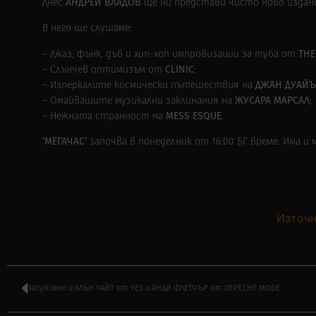
АНДРЕЙ ВЛАДОВ
Днес
ще ни представи чисто ново издан
В него ще слушаме:
THE
– Джаз, фънк, дъб и хип-хоп импровизации за туба от
CLINIC
– Слънчев оптимизъм от
;
ДЖАН ДУАЙЪ
– Изперкалите космически пътешествия на
ЖУСАРА МАРСАЛ
– Омайващите музикални заклинания на
;
MESS ESQUE
– Нежната странност на
.
‘МЕГАЧАС’
започва в понеделник от 16:00 БГ време. Има 
Източн
Загубихме и АЛЪН УАЙТ от YES и АНДИ ФЛЕТЧЪР от DEPECHE MODE