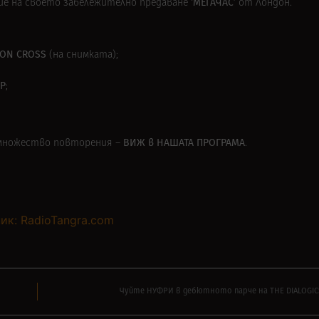
‘МЕГАЧАС’
ие на своето забележително предаване
от Лондон.
ON CROSS
(на снимката);
Р
;
ВИЖ в
НАШАТА ПРОГРАМА
и множество повторения –
.
ик: RadioTangra.com
Чуйте НУФРИ в дебютното парче на THE DIALOGICS