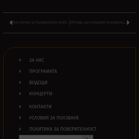
Тази вечер за българските букви и музиката в ‘МОЯТ ПЛЕЙЛИСТ’ от 22:00 по БНТ1
ОРЕНДЪ ще открият концерта на ORATNITZA и БАЛКАНДЖИ в София
ЗА НАС
ПРОГРАМАТА
ВОДЕЩИ
КОНЦЕРТИ
КОНТАКТИ
УСЛОВИЯ ЗА ПОЛЗВАНЕ
ПОЛИТИКА ЗА ПОВЕРИТЕЛНОСТ
Search Button
Search