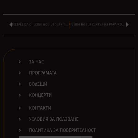
METALLICA с чисто нов вариант на ‘Nothing Else Matters’ за филм със ‘СКАЛАТА’
Чуйте новия сингъл на PAPA ROACH – ‘Swerve’
ЗА НАС
ПРОГРАМАТА
ВОДЕЩИ
КОНЦЕРТИ
КОНТАКТИ
УСЛОВИЯ ЗА ПОЛЗВАНЕ
ПОЛИТИКА ЗА ПОВЕРИТЕЛНОСТ
Search Button