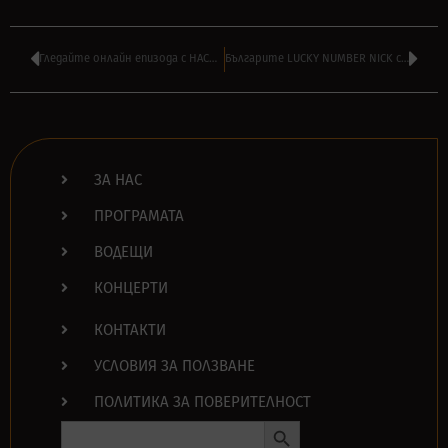
Гледайте онлайн епизода с НАСО РУСКОВ на ‘МОЯТ ПЛЕЙЛИСТ’ по БНТ1
Българите LUCKY NUMBER NICK с ново видео снимано в Тексас – ВИЖТЕ
ЗА НАС
ПРОГРАМАТА
ВОДЕЩИ
КОНЦЕРТИ
КОНТАКТИ
УСЛОВИЯ ЗА ПОЛЗВАНЕ
ПОЛИТИКА ЗА ПОВЕРИТЕЛНОСТ
Search Button
Search
for: