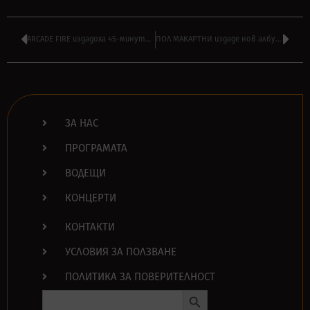
ARCADE FIRE издадоха 45-минутен инструментал ‘Memories of the Age of Anxiety’
ПОЛ МАКАРТНИ издаде нов албум с кавъри – ‘McCartney III Imagined’ – слушайте ТУК
ЗА НАС
ПРОГРАМАТА
ВОДЕЩИ
КОНЦЕРТИ
КОНТАКТИ
УСЛОВИЯ ЗА ПОЛЗВАНЕ
ПОЛИТИКА ЗА ПОВЕРИТЕЛНОСТ
Search Button
Search
for: